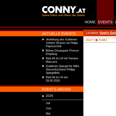
HOME
EVENTS
Location:
Gogl's Gar
AKTUELLE EVENTS
Verleihung des Goldenen
play>>
(
4
sek.)
Johann Strauss an Helga
Papouschek
Bühne Donaupark Presse-
Empfang
Klub 66 im U4 mit Tamara
Mascara
Goldenen Spargel für Mike
Süsser&Johann-Philipp
Spiegelfeld
Klub 66 im U4 am
28.05.2026
EVENTS-ARCHIV
2026
Juli
Juni
Mai