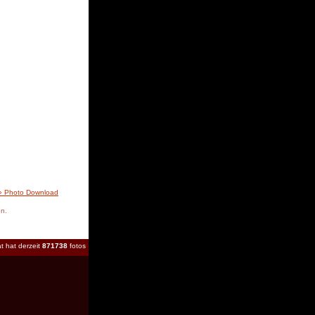
» Photo Download
en.
t hat derzeit
871738
fotos