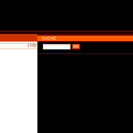
SUCHE
17
/33