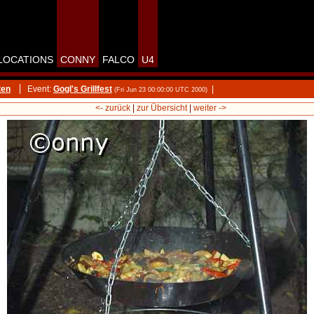
LOCATIONS
CONNY
FALCO
U4
ten
Event:
Gogl's Grillfest
|
(Fri Jun 23 00:00:00 UTC 2000)
<- zurück
|
zur Übersicht
|
weiter ->