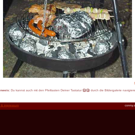
inweis:
Du kannst auch mit den Pfeiltasten Deiner Tastatur
durch die Bildergalerie navigier
t & impressum
conny.a