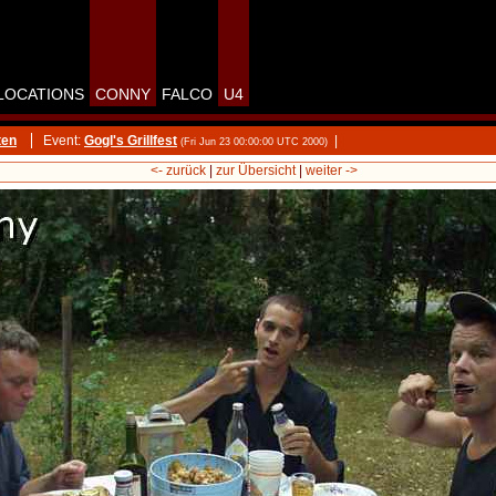
LOCATIONS
CONNY
FALCO
U4
ten
Event:
Gogl's Grillfest
|
(Fri Jun 23 00:00:00 UTC 2000)
<- zurück
|
zur Übersicht
|
weiter ->