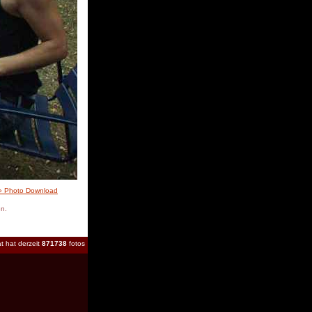
» Photo Download
en.
t hat derzeit
871738
fotos