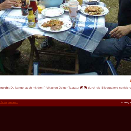
inweis:
Du kannst auch mit den Pfeiltasten Deiner Tastatur
durch die Bildergalerie navigier
t & impressum
conny.a