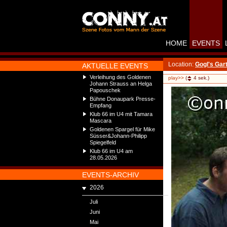
HOME
EVENTS
Location:
Gogl's Gar
AKTUELLE EVENTS
Verleihung des Goldenen
play>>
(
4
sek.)
Johann Strauss an Helga
Papouschek
Bühne Donaupark Presse-
Empfang
Klub 66 im U4 mit Tamara
Mascara
Goldenen Spargel für Mike
Süsser&Johann-Philipp
Spiegelfeld
Klub 66 im U4 am
28.05.2026
EVENTS-ARCHIV
2026
Juli
Juni
Mai