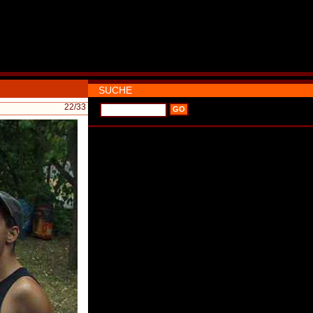
SUCHE
22
/33