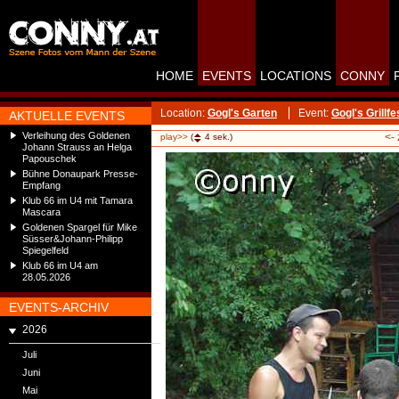
HOME
EVENTS
LOCATIONS
CONNY
Location:
Gogl's Garten
Event:
Gogl's Grillfe
AKTUELLE EVENTS
Verleihung des Goldenen
<-
play>>
(
4
sek.)
Johann Strauss an Helga
Papouschek
Bühne Donaupark Presse-
Empfang
Klub 66 im U4 mit Tamara
Mascara
Goldenen Spargel für Mike
Süsser&Johann-Philipp
Spiegelfeld
Klub 66 im U4 am
28.05.2026
EVENTS-ARCHIV
2026
Juli
Juni
Mai