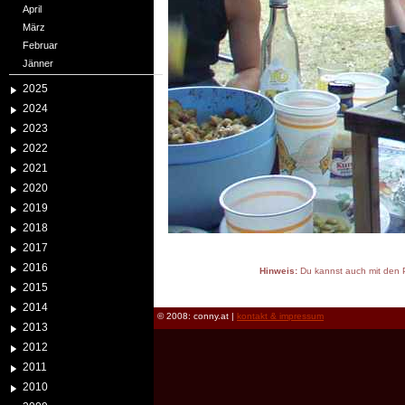
April
März
Februar
Jänner
2025
2024
2023
2022
2021
2020
2019
2018
2017
2016
Hinweis:
Du kannst auch mit den P
2015
reload
2014
© 2008: conny.at |
kontakt & impressum
2013
2012
2011
2010