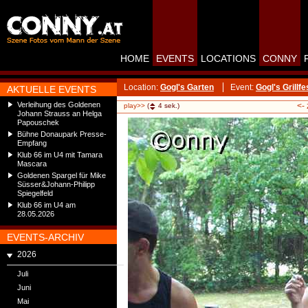
HOME
EVENTS
LOCATIONS
CONNY
Location:
Gogl's Garten
Event:
Gogl's Grillfe
AKTUELLE EVENTS
Verleihung des Goldenen
<-
play>>
(
4
sek.)
Johann Strauss an Helga
Papouschek
Bühne Donaupark Presse-
Empfang
Klub 66 im U4 mit Tamara
Mascara
Goldenen Spargel für Mike
Süsser&Johann-Philipp
Spiegelfeld
Klub 66 im U4 am
28.05.2026
EVENTS-ARCHIV
2026
Juli
Juni
Mai