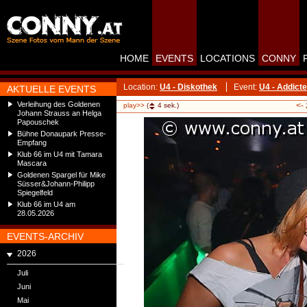
HOME
EVENTS
LOCATIONS
CONNY
Location:
U4 - Diskothek
Event:
U4 - Addict
AKTUELLE EVENTS
Verleihung des Goldenen
<-
play>>
(
4
sek.)
Johann Strauss an Helga
Papouschek
Bühne Donaupark Presse-
Empfang
Klub 66 im U4 mit Tamara
Mascara
Goldenen Spargel für Mike
Süsser&Johann-Philipp
Spiegelfeld
Klub 66 im U4 am
28.05.2026
EVENTS-ARCHIV
2026
Juli
Juni
Mai