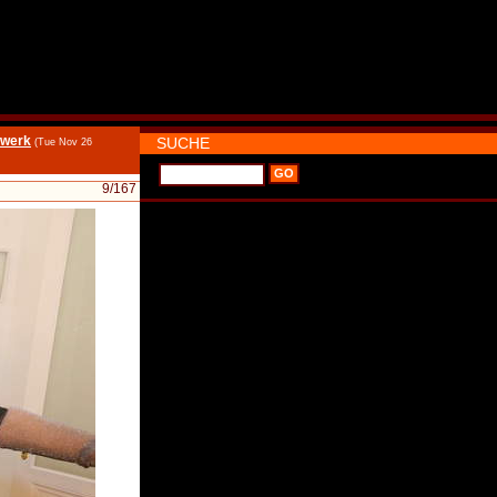
dwerk
SUCHE
(Tue Nov 26
9
/167