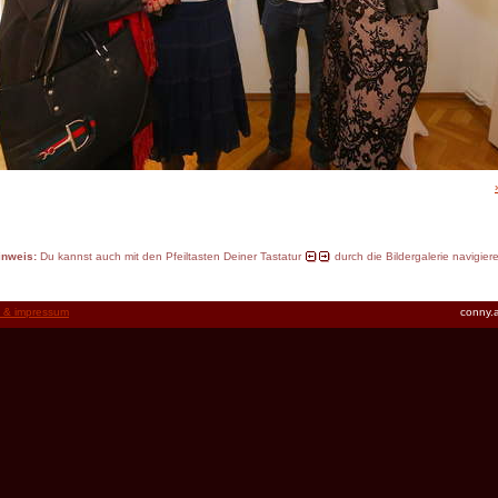
inweis:
Du kannst auch mit den Pfeiltasten Deiner Tastatur
durch die Bildergalerie navigier
t & impressum
conny.a