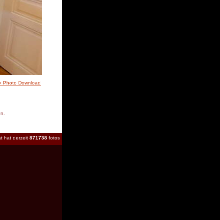
» Photo Download
en.
t hat derzeit
871738
fotos