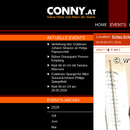
HOME
EVENTS
Location:
Schau Scha
AKTUELLE EVENTS
00:00:00 UTC 2013)
Verleihung des Goldenen
Johann Strauss an Helga
play>>
(
4
sek.)
Papouschek
Bühne Donaupark Presse-
Empfang
Klub 66 im U4 mit Tamara
Mascara
Goldenen Spargel für Mike
Süsser&Johann-Philipp
Spiegelfeld
Klub 66 im U4 am
28.05.2026
EVENTS-ARCHIV
2026
Juli
Juni
Mai