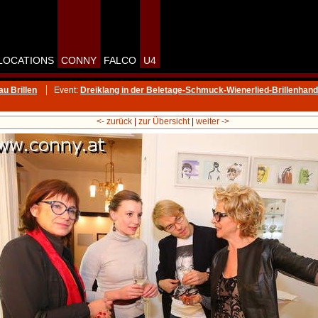
LOCATIONS
CONNY
FALCO
U4
u Brillen
Event:
Dreiklang in der Beletage-Schmuck-Wienerlied-Brillenhan
<- zurück
|
zur Übersicht
|
weiter ->