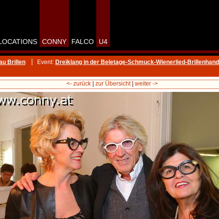
LOCATIONS
CONNY
FALCO
U4
u Brillen
Event:
Dreiklang in der Beletage-Schmuck-Wienerlied-Brillenhan
<- zurück
|
zur Übersicht
|
weiter ->