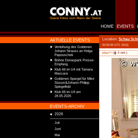
HOME
EVENTS
Location:
Schau Scha
AKTUELLE EVENTS
00:00:00 UTC 2013)
Verleihung des Goldenen
Johann Strauss an Helga
play>>
(
4
sek.)
Papouschek
Bühne Donaupark Presse-
Empfang
Klub 66 im U4 mit Tamara
Mascara
Goldenen Spargel für Mike
Süsser&Johann-Philipp
Spiegelfeld
Klub 66 im U4 am
28.05.2026
EVENTS-ARCHIV
2026
Juli
Juni
Mai