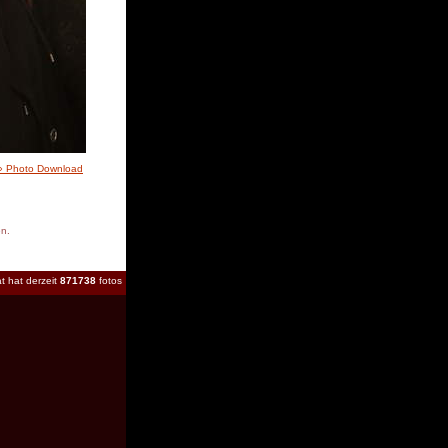
» Photo Download
en.
t hat derzeit
871738
fotos