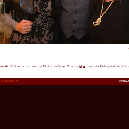
inweis:
Du kannst auch mit den Pfeiltasten Deiner Tastatur
durch die Bildergalerie navigier
t & impressum
conny.a