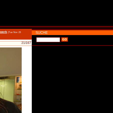
dwerk
SUCHE
(Tue Nov 26
21
/167