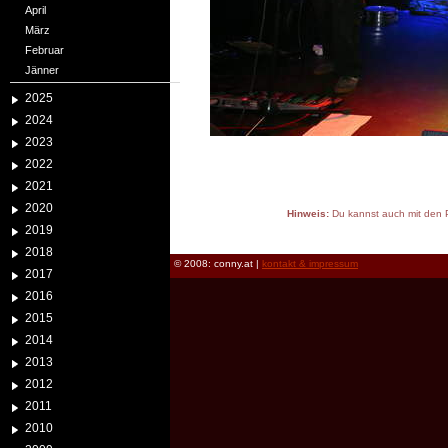
April
März
Februar
Jänner
2025
2024
2023
2022
2021
2020
Hinweis:
Du kannst auch mit den P
2019
reload
2018
© 2008: conny.at |
kontakt & impressum
2017
2016
2015
2014
2013
2012
2011
2010