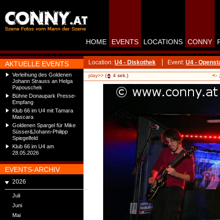
HOME
EVENTS
LOCATIONS
CONNY
Location:
U4 - Diskothek
Event:
U4 - Openst
AKTUELLE EVENTS
Verleihung des Goldenen
<-
play>>
(
4
sek.)
Johann Strauss an Helga
Papouschek
Bühne Donaupark Presse-
Empfang
Klub 66 im U4 mit Tamara
Mascara
Goldenen Spargel für Mike
Süsser&Johann-Philipp
Spiegelfeld
Klub 66 im U4 am
28.05.2026
EVENTS-ARCHIV
2026
Juli
Juni
Mai