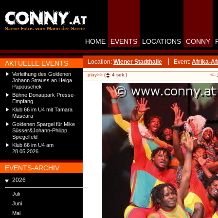
HOME
EVENTS
LOCATIONS
CONNY
Location:
Wiener Stadthalle
Event:
Afrika-Af
AKTUELLE EVENTS
Verleihung des Goldenen
<-
play>>
(
4
sek.)
Johann Strauss an Helga
Papouschek
Bühne Donaupark Presse-
Empfang
Klub 66 im U4 mit Tamara
Mascara
Goldenen Spargel für Mike
Süsser&Johann-Philipp
Spiegelfeld
Klub 66 im U4 am
28.05.2026
EVENTS-ARCHIV
2026
Juli
Juni
Mai