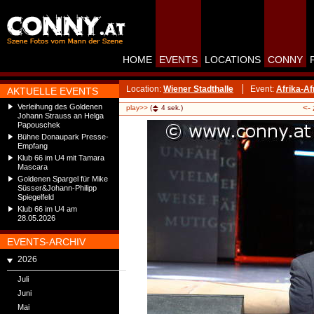
HOME
EVENTS
LOCATIONS
CONNY
Location:
Wiener Stadthalle
Event:
Afrika-Af
AKTUELLE EVENTS
Verleihung des Goldenen
<-
play>>
(
4
sek.)
Johann Strauss an Helga
Papouschek
Bühne Donaupark Presse-
Empfang
Klub 66 im U4 mit Tamara
Mascara
Goldenen Spargel für Mike
Süsser&Johann-Philipp
Spiegelfeld
Klub 66 im U4 am
28.05.2026
EVENTS-ARCHIV
2026
Juli
Juni
Mai