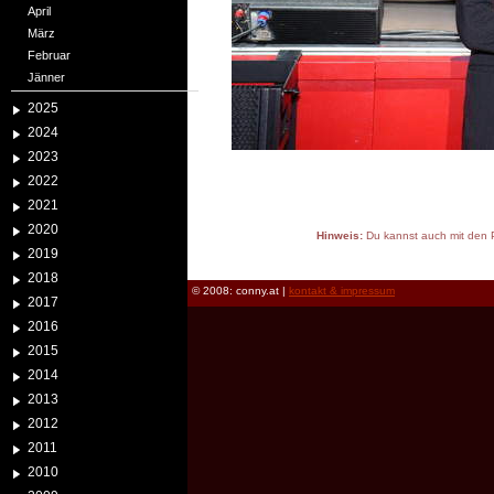
April
März
Februar
Jänner
2025
2024
2023
2022
2021
2020
Hinweis:
Du kannst auch mit den P
2019
reload
2018
© 2008: conny.at |
kontakt & impressum
2017
2016
2015
2014
2013
2012
2011
2010