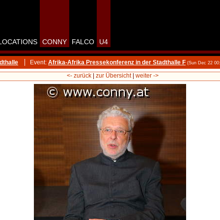
LOCATIONS
CONNY
FALCO
U4
dthalle
Event:
Afrika-Afrika Pressekonferenz in der Stadthalle F
(Sun Dec 22 00
<- zurück
|
zur Übersicht
|
weiter ->