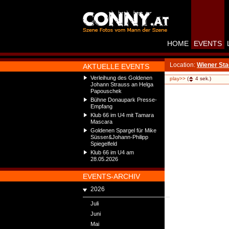
HOME
EVENTS
Location:
Wiener Sta
AKTUELLE EVENTS
Verleihung des Goldenen
play>>
(
4
sek.)
Johann Strauss an Helga
Papouschek
Bühne Donaupark Presse-
Empfang
Klub 66 im U4 mit Tamara
Mascara
Goldenen Spargel für Mike
Süsser&Johann-Philipp
Spiegelfeld
Klub 66 im U4 am
28.05.2026
EVENTS-ARCHIV
2026
Juli
Juni
Mai