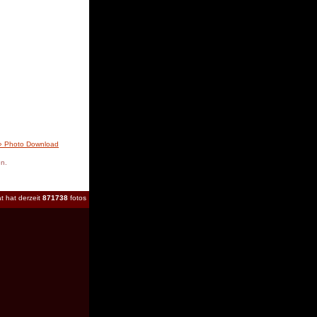
» Photo Download
en.
t hat derzeit
871738
fotos