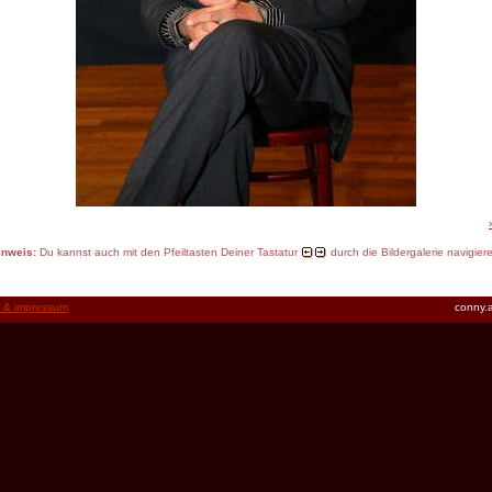
inweis:
Du kannst auch mit den Pfeiltasten Deiner Tastatur
durch die Bildergalerie navigier
t & impressum
conny.a