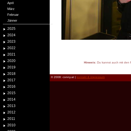
April
März
Februar
Jänner
2025
2024
2023
2022
2021
2020
Hinweis:
Du kannst auch mit den P
2019
reload
2018
© 2008: conny.at |
kontakt & impressum
2017
2016
2015
2014
2013
2012
2011
2010