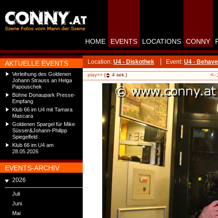
HOME
EVENTS
LOCATIONS
CONNY
Location:
U4 - Diskothek
Event:
U4 - Behave
AKTUELLE EVENTS
Verleihung des Goldenen
<-
play>>
(
4
sek.)
Johann Strauss an Helga
Papouschek
Bühne Donaupark Presse-
Empfang
Klub 66 im U4 mit Tamara
Mascara
Goldenen Spargel für Mike
Süsser&Johann-Philipp
Spiegelfeld
Klub 66 im U4 am
28.05.2026
EVENTS-ARCHIV
2026
Juli
Juni
Mai