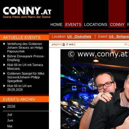
HOME
EVENTS
LOCATIONS
CONNY
Location:
U4 - Diskothek
Event:
U4 - Behave
AKTUELLE EVENTS
Verleihung des Goldenen
<-
play>>
(
4
sek.)
Johann Strauss an Helga
Papouschek
Bühne Donaupark Presse-
Empfang
Klub 66 im U4 mit Tamara
Mascara
Goldenen Spargel für Mike
Süsser&Johann-Philipp
Spiegelfeld
Klub 66 im U4 am
28.05.2026
EVENTS-ARCHIV
2026
Juli
Juni
Mai