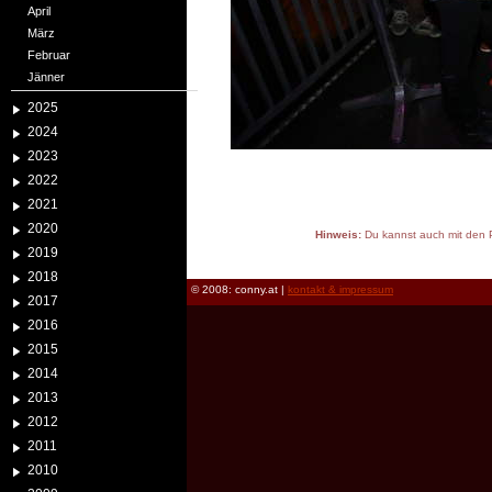
April
März
Februar
Jänner
2025
2024
2023
2022
2021
2020
Hinweis:
Du kannst auch mit den P
2019
reload
2018
© 2008: conny.at |
kontakt & impressum
2017
2016
2015
2014
2013
2012
2011
2010