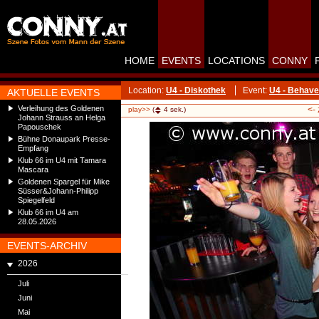
HOME
EVENTS
LOCATIONS
CONNY
Location:
U4 - Diskothek
Event:
U4 - Behave
AKTUELLE EVENTS
Verleihung des Goldenen
<-
play>>
(
4
sek.)
Johann Strauss an Helga
Papouschek
Bühne Donaupark Presse-
Empfang
Klub 66 im U4 mit Tamara
Mascara
Goldenen Spargel für Mike
Süsser&Johann-Philipp
Spiegelfeld
Klub 66 im U4 am
28.05.2026
EVENTS-ARCHIV
2026
Juli
Juni
Mai