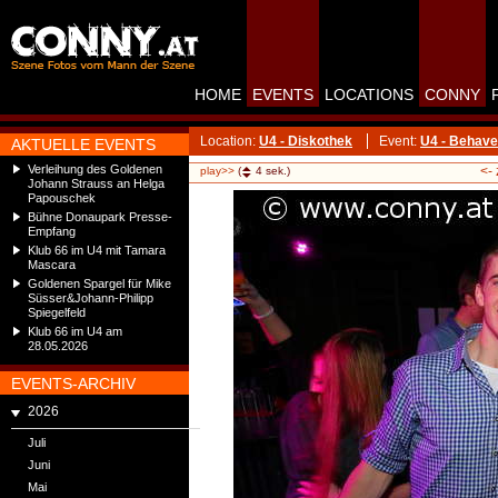
HOME
EVENTS
LOCATIONS
CONNY
Location:
U4 - Diskothek
Event:
U4 - Behave
AKTUELLE EVENTS
Verleihung des Goldenen
<-
play>>
(
4
sek.)
Johann Strauss an Helga
Papouschek
Bühne Donaupark Presse-
Empfang
Klub 66 im U4 mit Tamara
Mascara
Goldenen Spargel für Mike
Süsser&Johann-Philipp
Spiegelfeld
Klub 66 im U4 am
28.05.2026
EVENTS-ARCHIV
2026
Juli
Juni
Mai