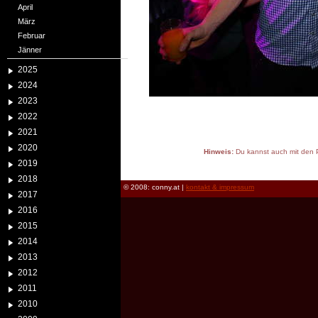
April
März
Februar
Jänner
2025
2024
2023
2022
2021
2020
Hinweis:
Du kannst auch mit den P
2019
reload
2018
© 2008: conny.at |
kontakt & impressum
2017
2016
2015
2014
2013
2012
2011
2010