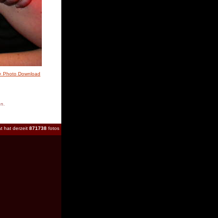
» Photo Download
en.
t hat derzeit
871738
fotos