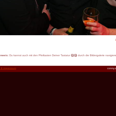
inweis:
Du kannst auch mit den Pfeiltasten Deiner Tastatur
durch die Bildergalerie navigier
t & impressum
conny.a