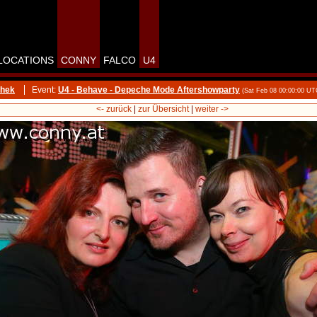
LOCATIONS
CONNY
FALCO
U4
thek
Event:
U4 - Behave - Depeche Mode Aftershowparty
(Sat Feb 08 00:00:00 UT
<- zurück
|
zur Übersicht
|
weiter ->