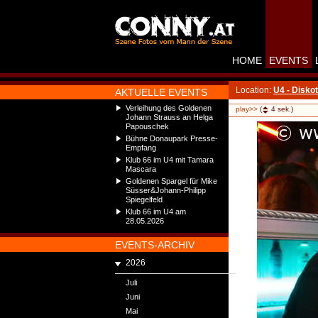
HOME
EVENTS
Location:
U4 - Disko
AKTUELLE EVENTS
Verleihung des Goldenen
play>>
(
4
sek.)
Johann Strauss an Helga
Papouschek
Bühne Donaupark Presse-
Empfang
Klub 66 im U4 mit Tamara
Mascara
Goldenen Spargel für Mike
Süsser&Johann-Philipp
Spiegelfeld
Klub 66 im U4 am
28.05.2026
EVENTS-ARCHIV
2026
Juli
Juni
Mai