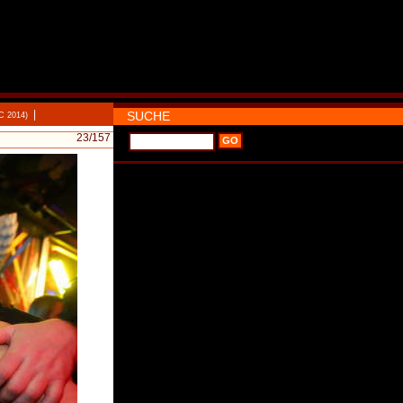
|
SUCHE
C 2014)
23
/157