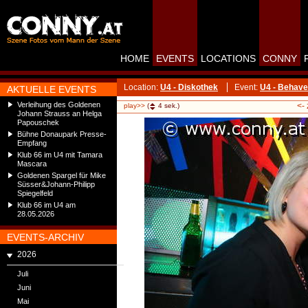
HOME
EVENTS
LOCATIONS
CONNY
Location:
U4 - Diskothek
Event:
U4 - Behave
AKTUELLE EVENTS
Verleihung des Goldenen
<-
play>>
(
4
sek.)
Johann Strauss an Helga
Papouschek
Bühne Donaupark Presse-
Empfang
Klub 66 im U4 mit Tamara
Mascara
Goldenen Spargel für Mike
Süsser&Johann-Philipp
Spiegelfeld
Klub 66 im U4 am
28.05.2026
EVENTS-ARCHIV
2026
Juli
Juni
Mai