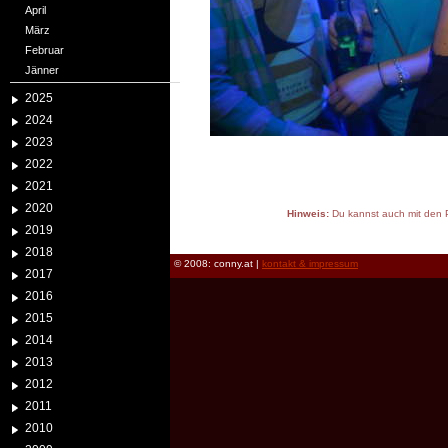
April
März
Februar
Jänner
2025
2024
2023
2022
2021
2020
Hinweis:
Du kannst auch mit den P
2019
reload
2018
© 2008: conny.at |
kontakt & impressum
2017
2016
2015
2014
2013
2012
2011
2010