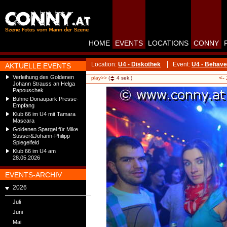
HOME
EVENTS
LOCATIONS
CONNY
Location:
U4 - Diskothek
Event:
U4 - Behave
AKTUELLE EVENTS
Verleihung des Goldenen
<-
play>>
(
4
sek.)
Johann Strauss an Helga
Papouschek
Bühne Donaupark Presse-
Empfang
Klub 66 im U4 mit Tamara
Mascara
Goldenen Spargel für Mike
Süsser&Johann-Philipp
Spiegelfeld
Klub 66 im U4 am
28.05.2026
EVENTS-ARCHIV
2026
Juli
Juni
Mai