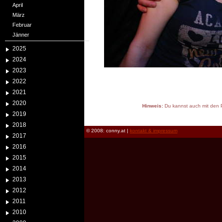
April
März
Februar
Jänner
2025
2024
2023
2022
2021
2020
Hinweis:
Du kannst auch mit den P
2019
reload
2018
© 2008: conny.at |
kontakt & impressum
2017
2016
2015
2014
2013
2012
2011
2010