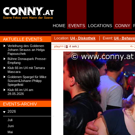
HOME
EVENTS
LOCATIONS
CONNY
Location:
U4 - Diskothek
Event:
U4 - Behave
AKTUELLE EVENTS
Verleihung des Goldenen
<-
play>>
(
4
sek.)
Johann Strauss an Helga
Papouschek
Bühne Donaupark Presse-
Empfang
Klub 66 im U4 mit Tamara
Mascara
Goldenen Spargel für Mike
Süsser&Johann-Philipp
Spiegelfeld
Klub 66 im U4 am
28.05.2026
EVENTS-ARCHIV
2026
Juli
Juni
Mai