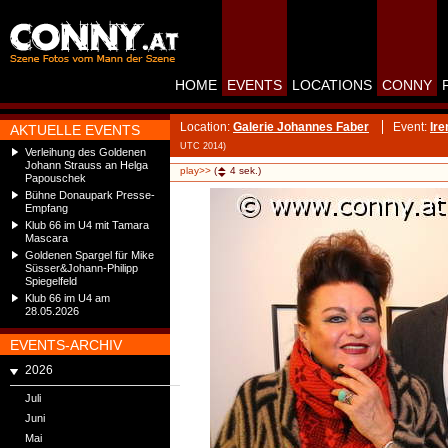
HOME
EVENTS
LOCATIONS
CONNY
Location:
Galerie Johannes Faber
Event:
Ire
AKTUELLE EVENTS
UTC 2014)
Verleihung des Goldenen
Johann Strauss an Helga
play>>
(
4
sek.)
Papouschek
Bühne Donaupark Presse-
Empfang
Klub 66 im U4 mit Tamara
Mascara
Goldenen Spargel für Mike
Süsser&Johann-Philipp
Spiegelfeld
Klub 66 im U4 am
28.05.2026
EVENTS-ARCHIV
2026
Juli
Juni
Mai