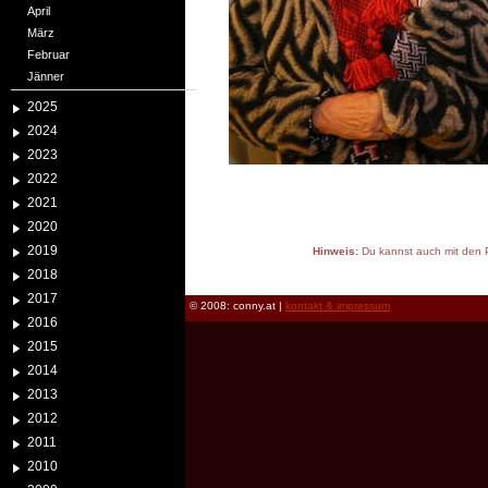
April
März
Februar
Jänner
2025
2024
2023
2022
2021
2020
2019
Hinweis:
Du kannst auch mit den P
reload
2018
2017
© 2008: conny.at |
kontakt & impressum
2016
2015
2014
2013
2012
2011
2010