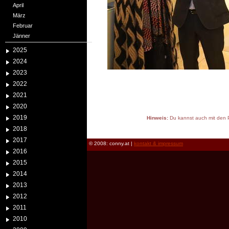
April
März
Februar
Jänner
2025
2024
2023
2022
2021
2020
2019
Hinweis:
Du kannst auch mit den P
reload
2018
2017
© 2008: conny.at |
kontakt & impressum
2016
2015
2014
2013
2012
2011
2010