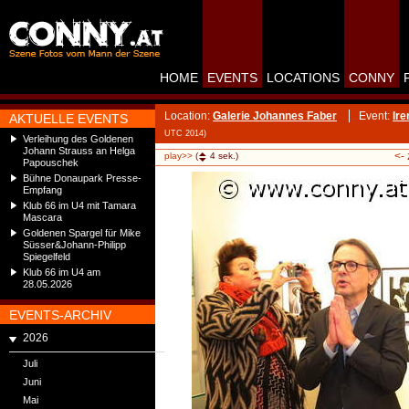
HOME
EVENTS
LOCATIONS
CONNY
Location:
Galerie Johannes Faber
Event:
Ire
AKTUELLE EVENTS
UTC 2014)
Verleihung des Goldenen
Johann Strauss an Helga
<-
play>>
(
4
sek.)
Papouschek
Bühne Donaupark Presse-
Empfang
Klub 66 im U4 mit Tamara
Mascara
Goldenen Spargel für Mike
Süsser&Johann-Philipp
Spiegelfeld
Klub 66 im U4 am
28.05.2026
EVENTS-ARCHIV
2026
Juli
Juni
Mai