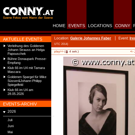
HOME
EVENTS
LOCATIONS
CONNY
Location:
Galerie Johannes Faber
Event:
Ire
AKTUELLE EVENTS
UTC 2014)
Verleihung des Goldenen
Johann Strauss an Helga
<-
play>>
(
4
sek.)
Papouschek
Bühne Donaupark Presse-
Empfang
Klub 66 im U4 mit Tamara
Mascara
Goldenen Spargel für Mike
Süsser&Johann-Philipp
Spiegelfeld
Klub 66 im U4 am
28.05.2026
EVENTS-ARCHIV
2026
Juli
Juni
Mai