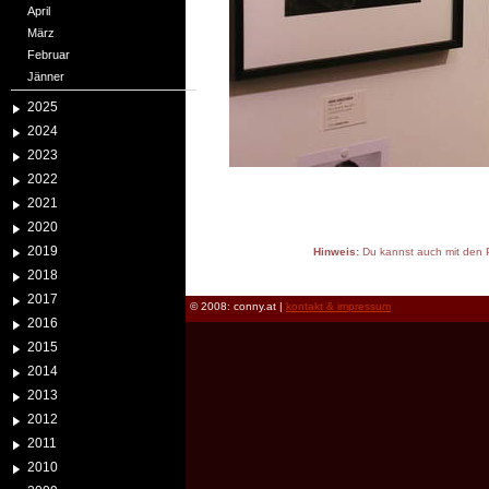
April
März
Februar
Jänner
2025
2024
2023
2022
2021
2020
2019
Hinweis:
Du kannst auch mit den P
reload
2018
2017
© 2008: conny.at |
kontakt & impressum
2016
2015
2014
2013
2012
2011
2010