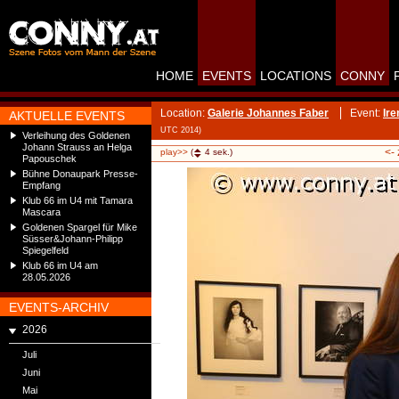
HOME
EVENTS
LOCATIONS
CONNY
Location:
Galerie Johannes Faber
Event:
Ire
AKTUELLE EVENTS
UTC 2014)
Verleihung des Goldenen
Johann Strauss an Helga
<-
play>>
(
4
sek.)
Papouschek
Bühne Donaupark Presse-
Empfang
Klub 66 im U4 mit Tamara
Mascara
Goldenen Spargel für Mike
Süsser&Johann-Philipp
Spiegelfeld
Klub 66 im U4 am
28.05.2026
EVENTS-ARCHIV
2026
Juli
Juni
Mai