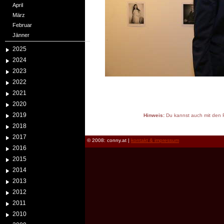
April
März
Februar
Jänner
2025
2024
2023
2022
2021
2020
2019
Hinweis:
Du kannst auch mit den P
reload
2018
2017
© 2008: conny.at |
kontakt & impressum
2016
2015
2014
2013
2012
2011
2010