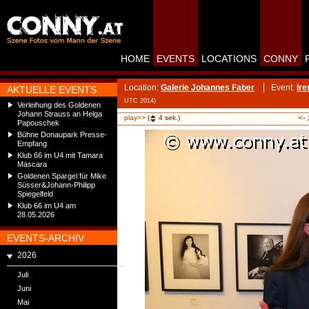
HOME
EVENTS
LOCATIONS
CONNY
Location:
Galerie Johannes Faber
Event:
Ire
AKTUELLE EVENTS
UTC 2014)
Verleihung des Goldenen
Johann Strauss an Helga
<-
play>>
(
4
sek.)
Papouschek
Bühne Donaupark Presse-
Empfang
Klub 66 im U4 mit Tamara
Mascara
Goldenen Spargel für Mike
Süsser&Johann-Philipp
Spiegelfeld
Klub 66 im U4 am
28.05.2026
EVENTS-ARCHIV
2026
Juli
Juni
Mai