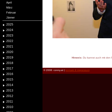
April
März
Februar
Jänner
2025
2024
2023
2022
2021
2020
2019
Hinweis:
Du kannst auch mit den P
reload
2018
2017
© 2008: conny.at |
kontakt & impressum
2016
2015
2014
2013
2012
2011
2010