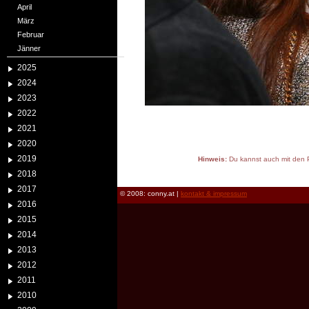
April
März
Februar
Jänner
2025
2024
2023
2022
2021
2020
2019
Hinweis:
Du kannst auch mit den P
reload
2018
2017
© 2008: conny.at |
kontakt & impressum
2016
2015
2014
2013
2012
2011
2010