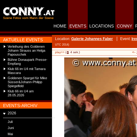
HOME
EVENTS
LOCATIONS
CONNY
Location:
Galerie Johannes Faber
Event:
Ire
AKTUELLE EVENTS
UTC 2014)
Verleihung des Goldenen
Johann Strauss an Helga
<-
play>>
(
4
sek.)
Papouschek
Bühne Donaupark Presse-
Empfang
Klub 66 im U4 mit Tamara
Mascara
Goldenen Spargel für Mike
Süsser&Johann-Philipp
Spiegelfeld
Klub 66 im U4 am
28.05.2026
EVENTS-ARCHIV
2026
Juli
Juni
Mai