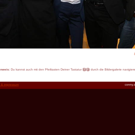
inweis:
Du kannst auch mit den Pfeiltasten Deiner Tastatur
durch die Bildergalerie navigier
t & impressum
conny.a