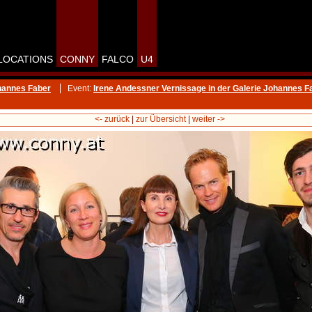
LOCATIONS
CONNY
FALCO
U4
hannes Faber
Event:
Irene Andessner Vernissage in der Galerie Johannes F
<- zurück
|
zur Übersicht
|
weiter ->