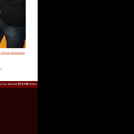
» Photo Download
en.
t hat derzeit
871738
fotos