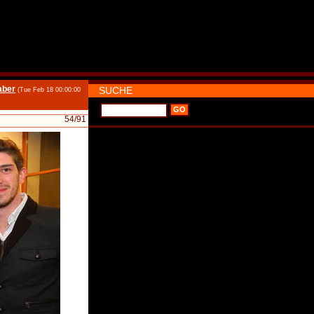
aber
SUCHE
(Tue Feb 18 00:00:00
54
/91