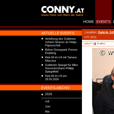
HOME
EVENTS
Location:
Galerie Jo
AKTUELLE EVENTS
UTC 2014)
Verleihung des Goldenen
Johann Strauss an Helga
play>>
(
4
sek.)
Papouschek
Bühne Donaupark Presse-
Empfang
Klub 66 im U4 mit Tamara
Mascara
Goldenen Spargel für Mike
Süsser&Johann-Philipp
Spiegelfeld
Klub 66 im U4 am
28.05.2026
EVENTS-ARCHIV
2026
Juli
Juni
Mai