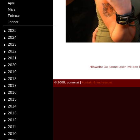
April
März
Februar
Jänner
2025
2024
2023
2022
2021
2020
Hinweis:
Du kannst auch mit den P
2019
reload
2018
© 2008: conny.at |
kontakt & impressum
2017
2016
2015
2014
2013
2012
2011
2010