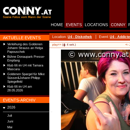
HOME
EVENTS
LOCATIONS
CONNY
Location:
U4 - Diskothek
Event:
U4 - Addict
AKTUELLE EVENTS
Verleihung des Goldenen
<-
play>>
(
4
sek.)
Johann Strauss an Helga
Papouschek
Bühne Donaupark Presse-
Empfang
Klub 66 im U4 mit Tamara
Mascara
Goldenen Spargel für Mike
Süsser&Johann-Philipp
Spiegelfeld
Klub 66 im U4 am
28.05.2026
EVENTS-ARCHIV
2026
Juli
Juni
Mai