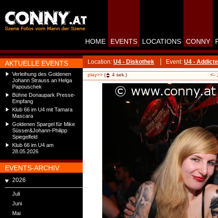
HOME
EVENTS
LOCATIONS
CONNY
Location:
U4 - Diskothek
Event:
U4 - Addict
AKTUELLE EVENTS
Verleihung des Goldenen
<-
play>>
(
4
sek.)
Johann Strauss an Helga
Papouschek
Bühne Donaupark Presse-
Empfang
Klub 66 im U4 mit Tamara
Mascara
Goldenen Spargel für Mike
Süsser&Johann-Philipp
Spiegelfeld
Klub 66 im U4 am
28.05.2026
EVENTS-ARCHIV
2026
Juli
Juni
Mai