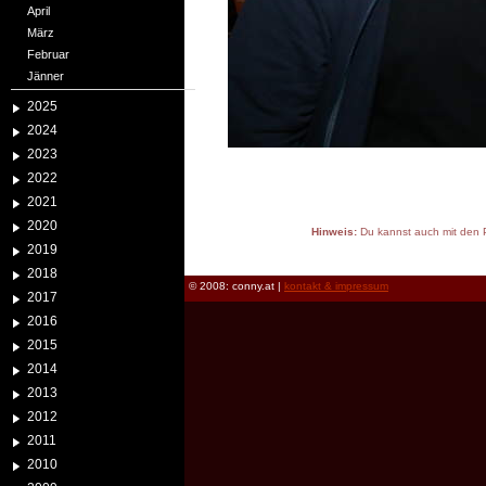
April
März
Februar
Jänner
2025
2024
2023
2022
2021
2020
Hinweis:
Du kannst auch mit den P
2019
reload
2018
© 2008: conny.at |
kontakt & impressum
2017
2016
2015
2014
2013
2012
2011
2010