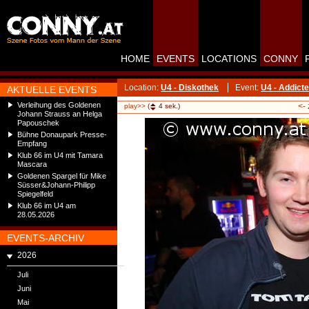
HOME
EVENTS
LOCATIONS
CONNY
Location:
U4 - Diskothek
Event:
U4 - Addict
AKTUELLE EVENTS
Verleihung des Goldenen
<-
play>>
(
4
sek.)
Johann Strauss an Helga
Papouschek
Bühne Donaupark Presse-
Empfang
Klub 66 im U4 mit Tamara
Mascara
Goldenen Spargel für Mike
Süsser&Johann-Philipp
Spiegelfeld
Klub 66 im U4 am
28.05.2026
EVENTS-ARCHIV
2026
Juli
Juni
Mai