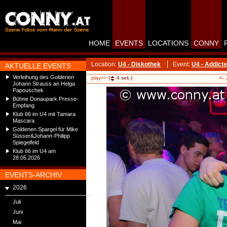
HOME
EVENTS
LOCATIONS
CONNY
Location:
U4 - Diskothek
Event:
U4 - Addict
AKTUELLE EVENTS
Verleihung des Goldenen
<-
play>>
(
4
sek.)
Johann Strauss an Helga
Papouschek
Bühne Donaupark Presse-
Empfang
Klub 66 im U4 mit Tamara
Mascara
Goldenen Spargel für Mike
Süsser&Johann-Philipp
Spiegelfeld
Klub 66 im U4 am
28.05.2026
EVENTS-ARCHIV
2026
Juli
Juni
Mai