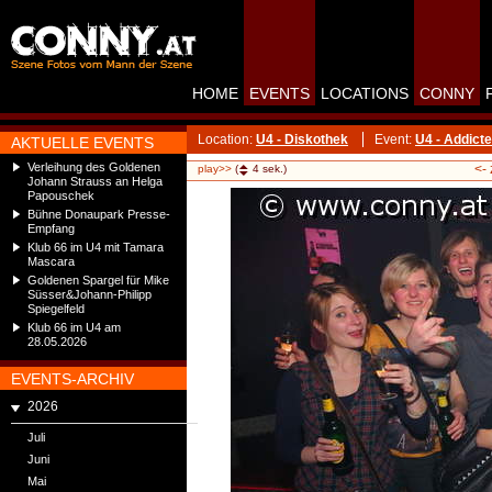
HOME
EVENTS
LOCATIONS
CONNY
Location:
U4 - Diskothek
Event:
U4 - Addict
AKTUELLE EVENTS
Verleihung des Goldenen
<-
play>>
(
4
sek.)
Johann Strauss an Helga
Papouschek
Bühne Donaupark Presse-
Empfang
Klub 66 im U4 mit Tamara
Mascara
Goldenen Spargel für Mike
Süsser&Johann-Philipp
Spiegelfeld
Klub 66 im U4 am
28.05.2026
EVENTS-ARCHIV
2026
Juli
Juni
Mai