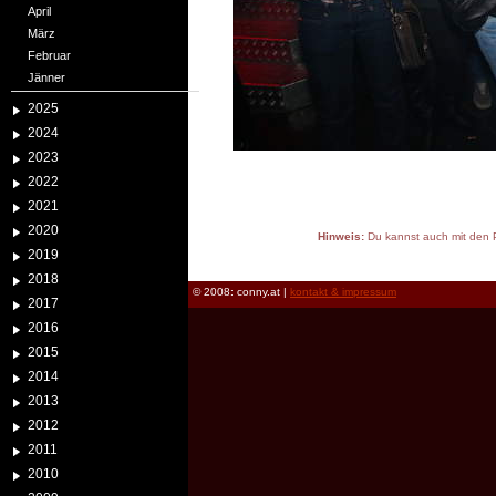
April
März
Februar
Jänner
2025
2024
2023
2022
2021
2020
Hinweis:
Du kannst auch mit den P
2019
reload
2018
© 2008: conny.at |
kontakt & impressum
2017
2016
2015
2014
2013
2012
2011
2010