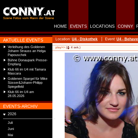
HOME
EVENTS
LOCATIONS
CONNY
Location:
U4 - Diskothek
Event:
U4 - Behave
AKTUELLE EVENTS
Verleihung des Goldenen
play>>
(
4
sek.)
Johann Strauss an Helga
Papouschek
Bühne Donaupark Presse-
Empfang
Klub 66 im U4 mit Tamara
Mascara
Goldenen Spargel für Mike
Süsser&Johann-Philipp
Spiegelfeld
Klub 66 im U4 am
28.05.2026
EVENTS-ARCHIV
2026
Juli
Juni
Mai