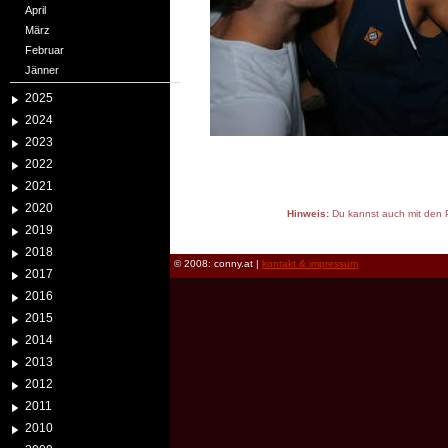
April
März
Februar
Jänner
2025
2024
2023
2022
2021
2020
Hinweis:
Du kannst auch mit den P
2019
reload
2018
© 2008: conny.at |
kontakt & impressum
2017
2016
2015
2014
2013
2012
2011
2010