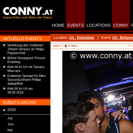
HOME
EVENTS
LOCATIONS
CONNY
Location:
U4 - Diskothek
Event:
U4 - Behave
AKTUELLE EVENTS
Verleihung des Goldenen
<-
play>>
(
4
sek.)
Johann Strauss an Helga
Papouschek
Bühne Donaupark Presse-
Empfang
Klub 66 im U4 mit Tamara
Mascara
Goldenen Spargel für Mike
Süsser&Johann-Philipp
Spiegelfeld
Klub 66 im U4 am
28.05.2026
EVENTS-ARCHIV
2026
Juli
Juni
Mai