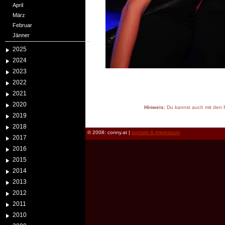
April
März
Februar
Jänner
2025
2024
2023
2022
2021
2020
Hinweis:
Du kannst auch mit den P
2019
reload
2018
© 2008: conny.at |
kontakt & impressum
2017
2016
2015
2014
2013
2012
2011
2010