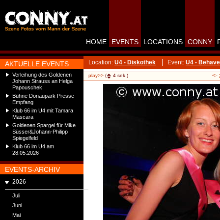
HOME
EVENTS
LOCATIONS
CONNY
Location:
U4 - Diskothek
Event:
U4 - Behave
AKTUELLE EVENTS
Verleihung des Goldenen
<-
play>>
(
4
sek.)
Johann Strauss an Helga
Papouschek
Bühne Donaupark Presse-
Empfang
Klub 66 im U4 mit Tamara
Mascara
Goldenen Spargel für Mike
Süsser&Johann-Philipp
Spiegelfeld
Klub 66 im U4 am
28.05.2026
EVENTS-ARCHIV
2026
Juli
Juni
Mai