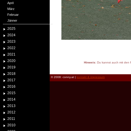
April
März
Februar
Jänner
2025
2024
2023
2022
2021
2020
Hinweis:
Du kannst auch mit den P
2019
reload
2018
© 2008: conny.at |
kontakt & impressum
2017
2016
2015
2014
2013
2012
2011
2010