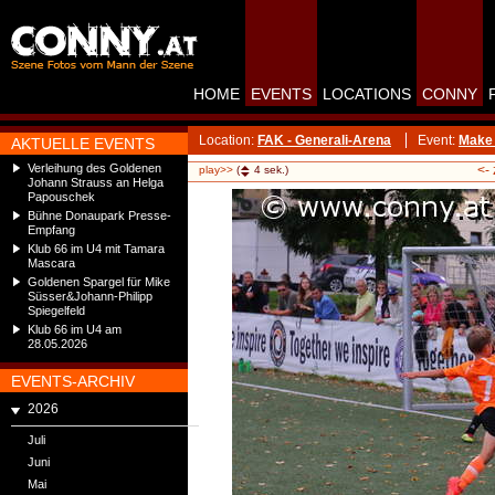
HOME
EVENTS
LOCATIONS
CONNY
Location:
FAK - Generali-Arena
Event:
Make 
AKTUELLE EVENTS
Verleihung des Goldenen
<-
play>>
(
4
sek.)
Johann Strauss an Helga
Papouschek
Bühne Donaupark Presse-
Empfang
Klub 66 im U4 mit Tamara
Mascara
Goldenen Spargel für Mike
Süsser&Johann-Philipp
Spiegelfeld
Klub 66 im U4 am
28.05.2026
EVENTS-ARCHIV
2026
Juli
Juni
Mai