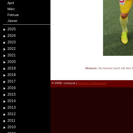
April
März
Februar
Jänner
2025
2024
2023
2022
2021
2020
2019
Hinweis:
Du kannst auch mit den P
reload
2018
2017
© 2008: conny.at |
kontakt & impressum
2016
2015
2014
2013
2012
2011
2010