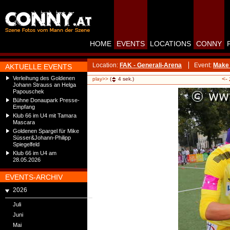
HOME
EVENTS
LOCATIONS
CONNY
Location:
FAK - Generali-Arena
Event:
Make 
AKTUELLE EVENTS
Verleihung des Goldenen
<-
play>>
(
4
sek.)
Johann Strauss an Helga
Papouschek
Bühne Donaupark Presse-
Empfang
Klub 66 im U4 mit Tamara
Mascara
Goldenen Spargel für Mike
Süsser&Johann-Philipp
Spiegelfeld
Klub 66 im U4 am
28.05.2026
EVENTS-ARCHIV
2026
Juli
Juni
Mai