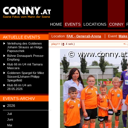
HOME
EVENTS
LOCATIONS
CONNY
Location:
FAK - Generali-Arena
Event:
Make 
AKTUELLE EVENTS
Verleihung des Goldenen
<-
play>>
(
4
sek.)
Johann Strauss an Helga
Papouschek
Bühne Donaupark Presse-
Empfang
Klub 66 im U4 mit Tamara
Mascara
Goldenen Spargel für Mike
Süsser&Johann-Philipp
Spiegelfeld
Klub 66 im U4 am
28.05.2026
EVENTS-ARCHIV
2026
Juli
Juni
Mai