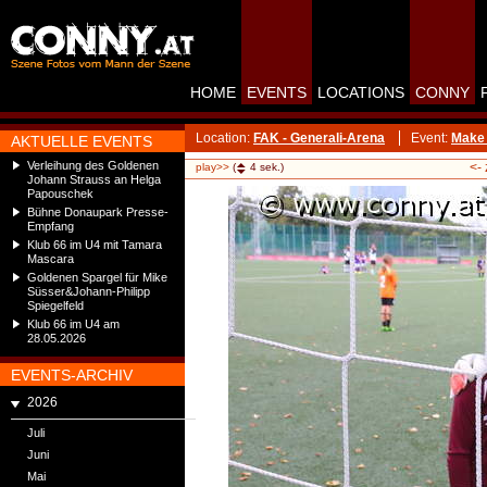
HOME
EVENTS
LOCATIONS
CONNY
Location:
FAK - Generali-Arena
Event:
Make 
AKTUELLE EVENTS
Verleihung des Goldenen
<-
play>>
(
4
sek.)
Johann Strauss an Helga
Papouschek
Bühne Donaupark Presse-
Empfang
Klub 66 im U4 mit Tamara
Mascara
Goldenen Spargel für Mike
Süsser&Johann-Philipp
Spiegelfeld
Klub 66 im U4 am
28.05.2026
EVENTS-ARCHIV
2026
Juli
Juni
Mai