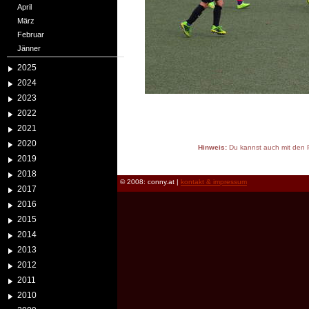
April
März
Februar
Jänner
2025
2024
2023
2022
2021
2020
Hinweis:
Du kannst auch mit den P
2019
reload
2018
© 2008: conny.at |
kontakt & impressum
2017
2016
2015
2014
2013
2012
2011
2010