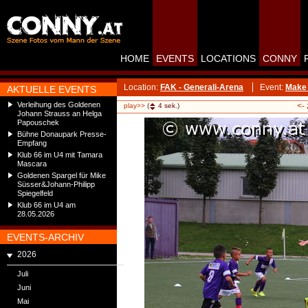
HOME
EVENTS
LOCATIONS
CONNY
Location:
FAK - Generali-Arena
Event:
Make 
AKTUELLE EVENTS
Verleihung des Goldenen
<-
play>>
(
4
sek.)
Johann Strauss an Helga
Papouschek
Bühne Donaupark Presse-
Empfang
Klub 66 im U4 mit Tamara
Mascara
Goldenen Spargel für Mike
Süsser&Johann-Philipp
Spiegelfeld
Klub 66 im U4 am
28.05.2026
EVENTS-ARCHIV
2026
Juli
Juni
Mai