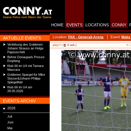
HOME
EVENTS
LOCATIONS
CONNY
Location:
FAK - Generali-Arena
Event:
Make 
AKTUELLE EVENTS
Verleihung des Goldenen
<-
play>>
(
4
sek.)
Johann Strauss an Helga
Papouschek
Bühne Donaupark Presse-
Empfang
Klub 66 im U4 mit Tamara
Mascara
Goldenen Spargel für Mike
Süsser&Johann-Philipp
Spiegelfeld
Klub 66 im U4 am
28.05.2026
EVENTS-ARCHIV
2026
Juli
Juni
Mai