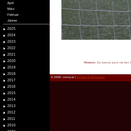
April
März
Februar
Jänner
2025
2024
2023
2022
2021
2020
Hinweis:
Du kannst auch mit den P
2019
reload
2018
© 2008: conny.at |
kontakt & impressum
2017
2016
2015
2014
2013
2012
2011
2010