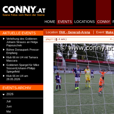
HOME
EVENTS
LOCATIONS
CONNY
Location:
FAK - Generali-Arena
Event:
Make 
AKTUELLE EVENTS
Verleihung des Goldenen
<-
play>>
(
4
sek.)
Johann Strauss an Helga
Papouschek
Bühne Donaupark Presse-
Empfang
Klub 66 im U4 mit Tamara
Mascara
Goldenen Spargel für Mike
Süsser&Johann-Philipp
Spiegelfeld
Klub 66 im U4 am
28.05.2026
EVENTS-ARCHIV
2026
Juli
Juni
Mai