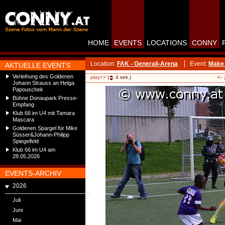
HOME
EVENTS
LOCATIONS
CONNY
Location:
FAK - Generali-Arena
Event:
Make 
AKTUELLE EVENTS
Verleihung des Goldenen
<-
play>>
(
4
sek.)
Johann Strauss an Helga
Papouschek
Bühne Donaupark Presse-
Empfang
Klub 66 im U4 mit Tamara
Mascara
Goldenen Spargel für Mike
Süsser&Johann-Philipp
Spiegelfeld
Klub 66 im U4 am
28.05.2026
EVENTS-ARCHIV
2026
Juli
Juni
Mai