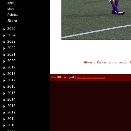
April
März
Februar
Jänner
2025
2024
2023
2022
2021
2020
Hinweis:
Du kannst auch mit den P
2019
reload
2018
© 2008: conny.at |
kontakt & impressum
2017
2016
2015
2014
2013
2012
2011
2010