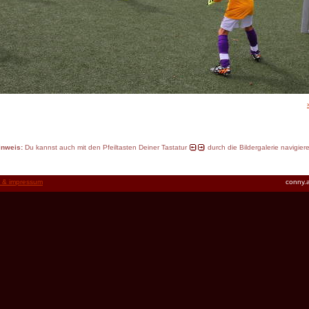
inweis:
Du kannst auch mit den Pfeiltasten Deiner Tastatur
durch die Bildergalerie navigier
t & impressum
conny.a