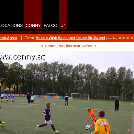
LOCATIONS
CONNY
FALCO
U4
rali-Arena
Event:
Make a Wish Wunscherfüllung für Marcel
(Sun Aug 31 00:00:00
<- zurück
|
zur Übersicht
|
weiter ->