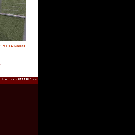
» Photo Download
en.
t hat derzeit
871738
fotos