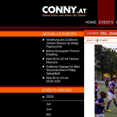
HOME
EVENTS
Location:
FAK - Gene
AKTUELLE EVENTS
Verleihung des Goldenen
play>>
(
4
sek.)
Johann Strauss an Helga
Papouschek
Bühne Donaupark Presse-
Empfang
Klub 66 im U4 mit Tamara
Mascara
Goldenen Spargel für Mike
Süsser&Johann-Philipp
Spiegelfeld
Klub 66 im U4 am
28.05.2026
EVENTS-ARCHIV
2026
Juli
Juni
Mai