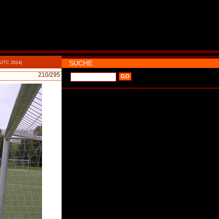
SUCHE
 UTC 2014)
210
/295