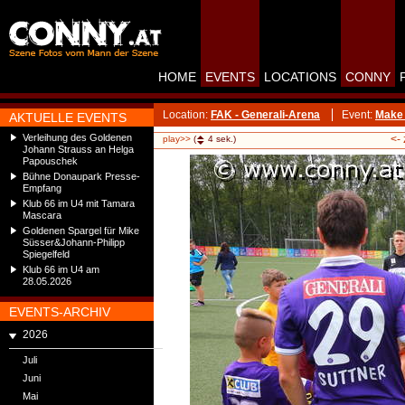
HOME
EVENTS
LOCATIONS
CONNY
Location:
FAK - Generali-Arena
Event:
Make 
AKTUELLE EVENTS
Verleihung des Goldenen
<-
play>>
(
4
sek.)
Johann Strauss an Helga
Papouschek
Bühne Donaupark Presse-
Empfang
Klub 66 im U4 mit Tamara
Mascara
Goldenen Spargel für Mike
Süsser&Johann-Philipp
Spiegelfeld
Klub 66 im U4 am
28.05.2026
EVENTS-ARCHIV
2026
Juli
Juni
Mai