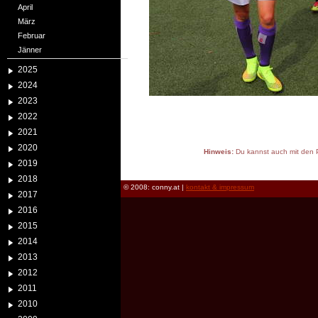
April
März
Februar
Jänner
2025
2024
2023
2022
2021
2020
Hinweis:
Du kannst auch mit den P
2019
reload
2018
© 2008: conny.at |
kontakt & impressum
2017
2016
2015
2014
2013
2012
2011
2010