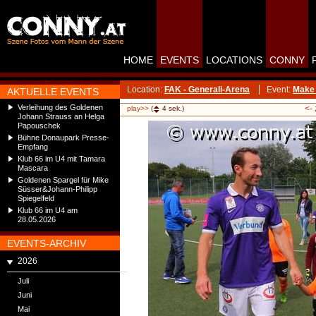
HOME
EVENTS
LOCATIONS
CONNY
Location:
FAK - Generali-Arena
Event:
Make 
AKTUELLE EVENTS
Verleihung des Goldenen
<-
play>>
(
4
sek.)
Johann Strauss an Helga
Papouschek
Bühne Donaupark Presse-
Empfang
Klub 66 im U4 mit Tamara
Mascara
Goldenen Spargel für Mike
Süsser&Johann-Philipp
Spiegelfeld
Klub 66 im U4 am
28.05.2026
EVENTS-ARCHIV
2026
Juli
Juni
Mai