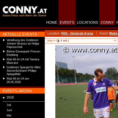
HOME
EVENTS
LOCATIONS
CONNY
Location:
FAK - Generali-Arena
Event:
Make 
AKTUELLE EVENTS
Verleihung des Goldenen
<-
play>>
(
4
sek.)
Johann Strauss an Helga
Papouschek
Bühne Donaupark Presse-
Empfang
Klub 66 im U4 mit Tamara
Mascara
Goldenen Spargel für Mike
Süsser&Johann-Philipp
Spiegelfeld
Klub 66 im U4 am
28.05.2026
EVENTS-ARCHIV
2026
Juli
Juni
Mai