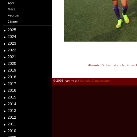
April
März
Februar
Jänner
2025
2024
2023
2022
2021
2020
Hinweis:
Du kannst auch mit den P
2019
reload
2018
© 2008: conny.at |
kontakt & impressum
2017
2016
2015
2014
2013
2012
2011
2010