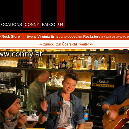
LOCATIONS
CONNY
FALCO
U4
o Rock Store
Event:
Virginia Ernst unplugged im Rockstore
(Fri Dec 05 00:00:00 
<- zurück
|
zur Übersicht
|
weiter ->