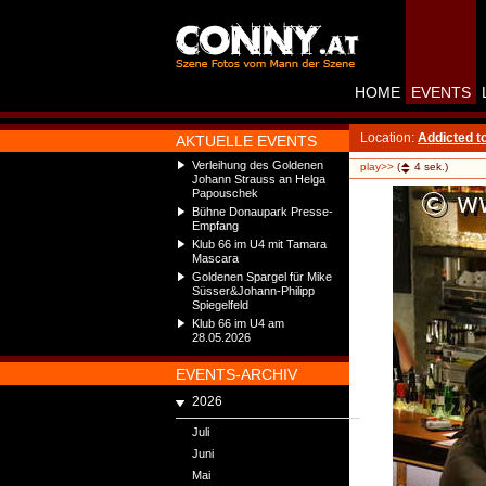
HOME
EVENTS
Location:
Addicted t
AKTUELLE EVENTS
Verleihung des Goldenen
play>>
(
4
sek.)
Johann Strauss an Helga
Papouschek
Bühne Donaupark Presse-
Empfang
Klub 66 im U4 mit Tamara
Mascara
Goldenen Spargel für Mike
Süsser&Johann-Philipp
Spiegelfeld
Klub 66 im U4 am
28.05.2026
EVENTS-ARCHIV
2026
Juli
Juni
Mai