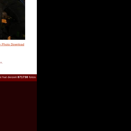
» Photo Download
en.
t hat derzeit
871738
fotos