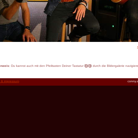
inweis:
Du kannst auch mit den Pfeiltasten Deiner Tastatur
durch die Bildergalerie navigier
t & impressum
conny.a