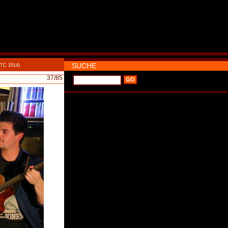
SUCHE
UTC 2014)
37
/85