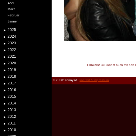
April
März
Februar
Jänner
2025
2024
2023
2022
2021
2020
Hinweis:
Du kannst auch mit den P
2019
reload
2018
© 2008: conny.at |
kontakt & impressum
2017
2016
2015
2014
2013
2012
2011
2010