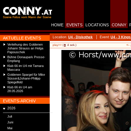
HOME
EVENTS
LOCATIONS
CONNY
Location:
U4 - Diskothek
Event:
U4 - 3 Kin
AKTUELLE EVENTS
Verleihung des Goldenen
<-
play>>
(
4
sek.)
Johann Strauss an Helga
Papouschek
Bühne Donaupark Presse-
Empfang
Klub 66 im U4 mit Tamara
Mascara
Goldenen Spargel für Mike
Süsser&Johann-Philipp
Spiegelfeld
Klub 66 im U4 am
28.05.2026
EVENTS-ARCHIV
2026
Juli
Juni
Mai