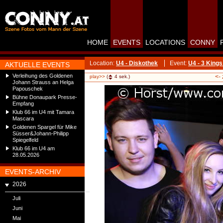
HOME
EVENTS
LOCATIONS
CONNY
Location:
U4 - Diskothek
Event:
U4 - 3 Kin
AKTUELLE EVENTS
Verleihung des Goldenen
<-
play>>
(
4
sek.)
Johann Strauss an Helga
Papouschek
Bühne Donaupark Presse-
Empfang
Klub 66 im U4 mit Tamara
Mascara
Goldenen Spargel für Mike
Süsser&Johann-Philipp
Spiegelfeld
Klub 66 im U4 am
28.05.2026
EVENTS-ARCHIV
2026
Juli
Juni
Mai