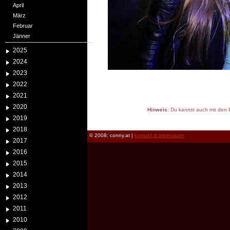
April
März
Februar
Jänner
2025
2024
2023
2022
2021
2020
Hinweis:
Du kannst auch mit den P
2019
reload
2018
© 2008: conny.at |
kontakt & impressum
2017
2016
2015
2014
2013
2012
2011
2010