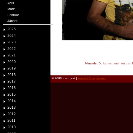
April
März
Februar
Jänner
2025
2024
2023
2022
2021
2020
Hinweis:
Du kannst auch mit den P
2019
reload
2018
© 2008: conny.at |
kontakt & impressum
2017
2016
2015
2014
2013
2012
2011
2010