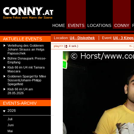
HOME
EVENTS
LOCATIONS
CONNY
Location:
U4 - Diskothek
Event:
U4 - 3 Kin
AKTUELLE EVENTS
Verleihung des Goldenen
<-
play>>
(
4
sek.)
Johann Strauss an Helga
Papouschek
Bühne Donaupark Presse-
Empfang
Klub 66 im U4 mit Tamara
Mascara
Goldenen Spargel für Mike
Süsser&Johann-Philipp
Spiegelfeld
Klub 66 im U4 am
28.05.2026
EVENTS-ARCHIV
2026
Juli
Juni
Mai